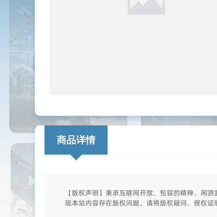
商品详情
【版权声明】秉承互联网开放、包容的精神，闲游
现本站内容存在版权问题，请将版权疑问、授权证明、