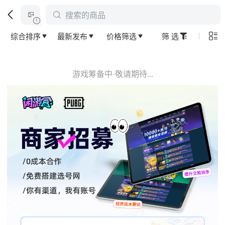



搜索的商品

综合排序
最新发布
价格筛选
筛 选



游戏筹备中·敬请期待...