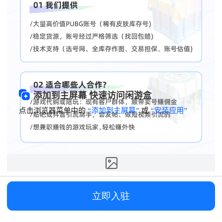
添加到主屏幕 快速访问闲游盒
点击浏览器菜单中的
“添加到主屏幕”
或
“安装应用”


立即入驻