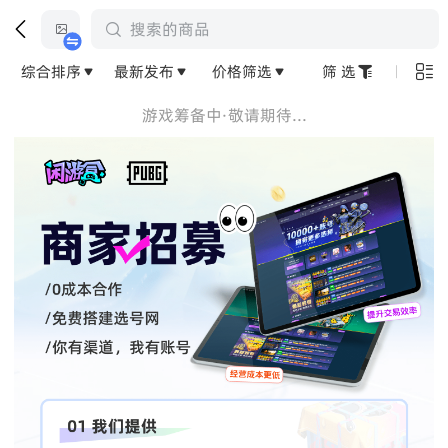


搜索的商品

综合排序
最新发布
价格筛选
筛 选



游戏筹备中·敬请期待...