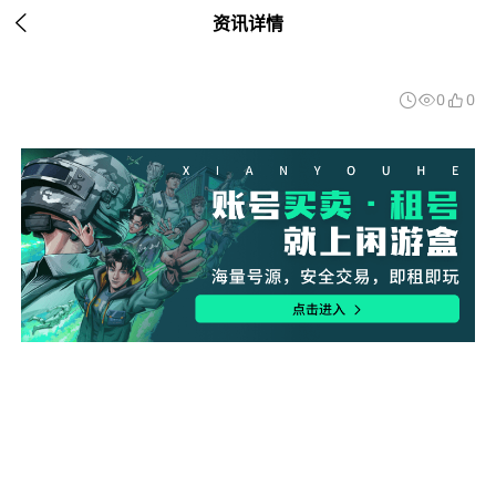

资讯详情
0
0


