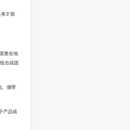
务3“新
需要在地
狙击或团
包、绷带
子产品或