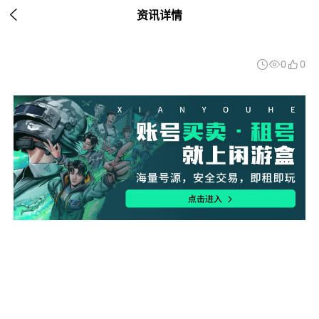

资讯详情
0
0


