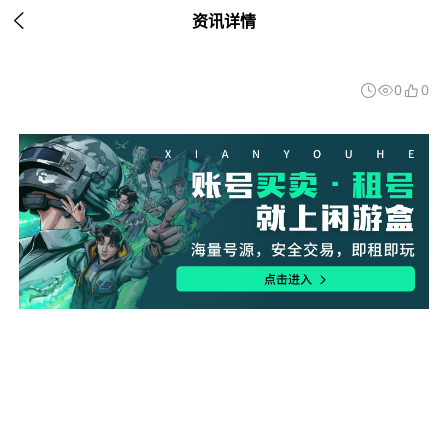

资讯详情
0
0


