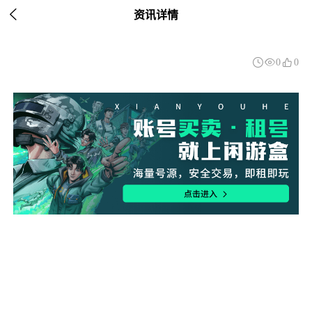

资讯详情



0
0