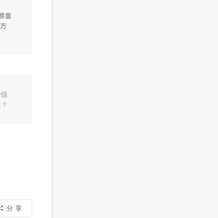
游盒
方
少级
啦？
分 享