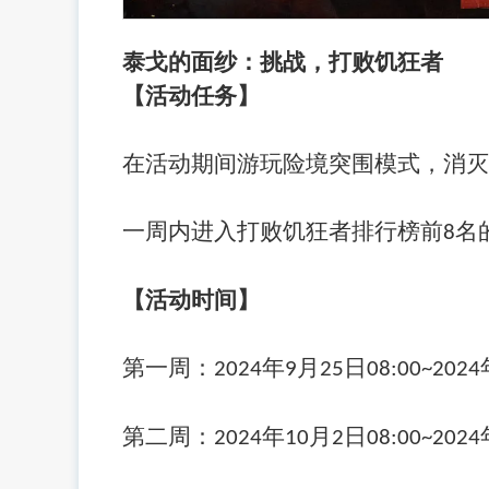
泰戈的面纱：挑战，打败饥狂者
【活动任务】
在活动期间游玩险境突围模式，消灭
一周内进入打败饥狂者排行榜前
名
8
【活动时间】
第一周：
年
月
日
2024
9
25
08:00~2024
第二周：
年
月
日
2024
10
2
08:00~2024