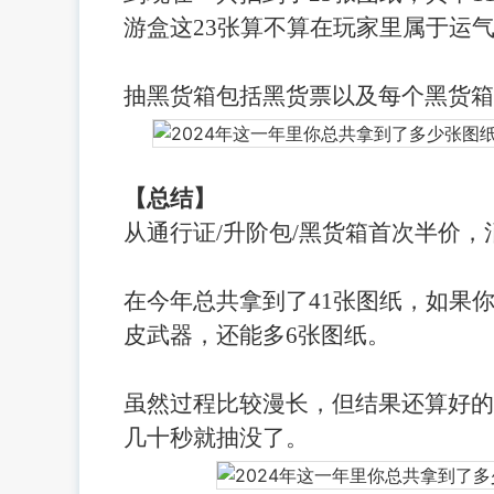
游盒
这
23张算不算在玩家里属于运
抽黑货箱包括黑货票以及每个黑货箱
【总结】
从通行证
/升阶包/黑货箱首次半价，
在今年总共拿到了
41张图纸，如果
皮武器，还能多6张图纸。
虽然过程比较漫长，但结果还算好的
几十秒就抽没了。