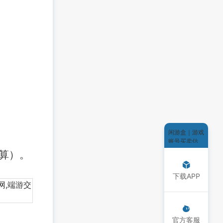
闲游盒｜游戏
账号买卖估
值、游戏租
计算）。
号，一站式游
戏账号交易平
下载APP
台
官方客服