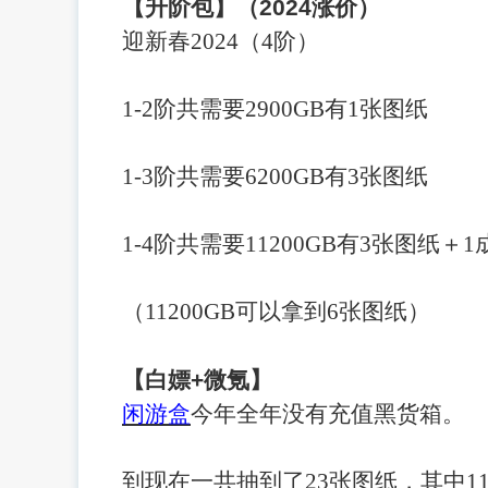
【升阶包】（
2024
涨价）
迎新春
2024（4阶）
1-2阶共需要2900GB有1张图纸
1-3阶共需要6200GB有3张图纸
1-4阶共需要11200GB有3张图纸＋
（
11200GB可以拿到6张图纸）
【白嫖
+
微氪】
闲游盒
今年全年没有充值黑货箱。
到现在一共抽到了
23张图纸，其中