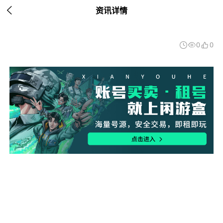

资讯详情
0
0


