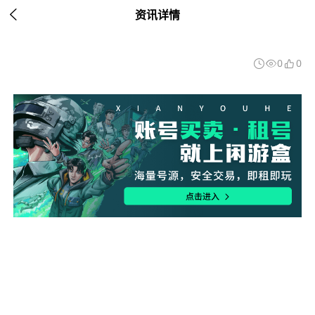

资讯详情
0
0


