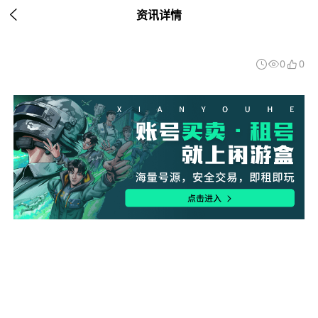

资讯详情
0
0


