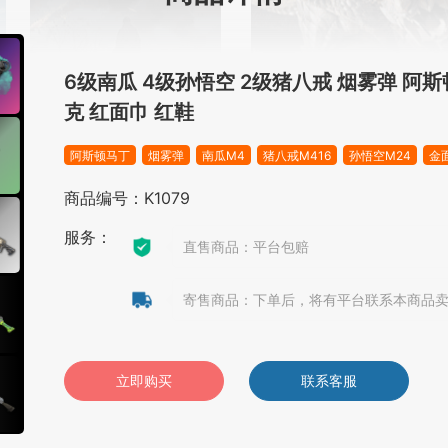
6级南瓜 4级孙悟空 2级猪八戒 烟雾弹 阿斯
克 红面巾 红鞋
阿斯顿马丁
烟雾弹
南瓜M4
猪八戒M416
孙悟空M24
金
商品编号：K1079
服务：
直售商品：平台包赔
寄售商品：下单后，将有平台联系本商品
立即购买
联系客服