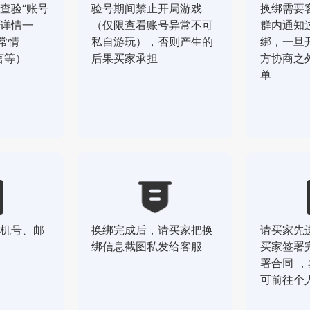
查验“账号
验号期间禁止开局游戏
换绑需要
详情一
（仅限查看账号异常不可
群内通知
常情
私自游玩），否则产生的
绑，一旦
言等）
后果买家承担
方协商之
单
机号、邮
换绑完成后，请买家把换
请买家先
绑信息截图私发给客服
买家签署
署合同 
可前往个