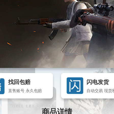
找回包赔
闪电发货
直售账号 永久包赔
自动交易 现货
商品详情