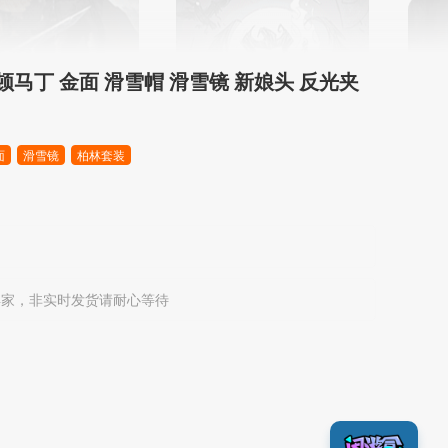
顿马丁 金面 滑雪帽 滑雪镜 新娘头 反光夹
面
滑雪镜
柏林套装
卖家，非实时发货请耐心等待