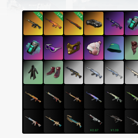
Lv4
Lv6
Lv1
￥0.67
￥1.09