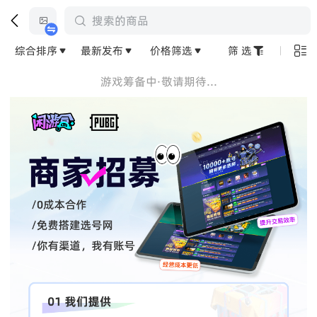


搜索的商品

综合排序
最新发布
价格筛选
筛 选



游戏筹备中·敬请期待...