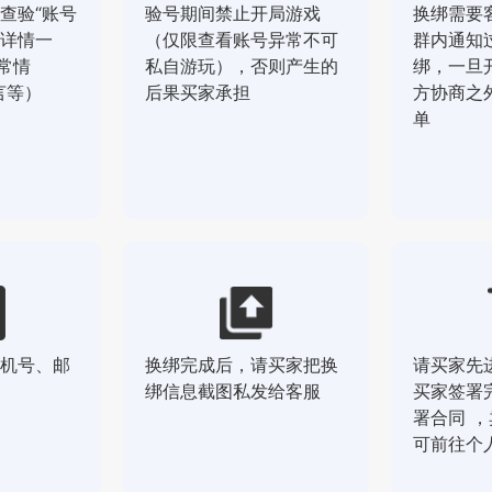
查验“账号
验号期间禁止开局游戏
换绑需要
详情一
（仅限查看账号异常不可
群内通知
常情
私自游玩），否则产生的
绑，一旦
言等）
后果买家承担
方协商之
单
机号、邮
换绑完成后，请买家把换
请买家先
绑信息截图私发给客服
买家签署
署合同 
可前往个