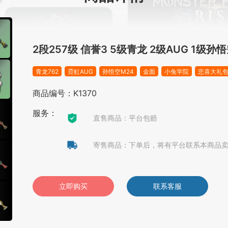
2段257级 信誉3 5级青龙 2级AUG 1级孙
青龙762
霓虹AUG
孙悟空M24
金面
小兔学院
悲喜大礼
商品编号：K1370
服务：
直售商品：平台包赔
寄售商品：下单后，将有平台联系本商品
立即购买
联系客服