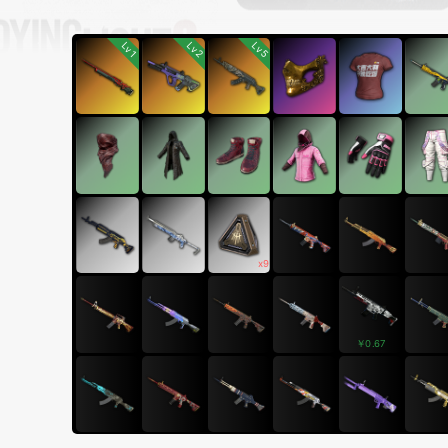
Lv2
Lv5
Lv1
x9
￥0.67