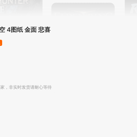
悟空 4图纸 金面 悲喜
包
卖家，非实时发货请耐心等待