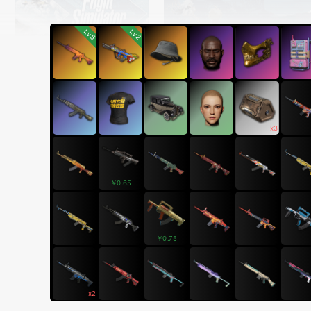
Lv5
Lv2
x3
￥0.65
￥0.75
x2