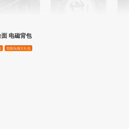
 金面 电磁背包
包
危险玩偶大礼包