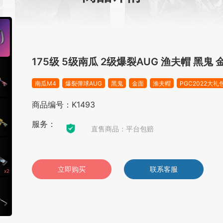
175级 5级南瓜 2级爆裂AUG 渔夫帽 黑鬼
南瓜M4
爆裂弹球AUG
黑鬼
金面
渔夫帽
PGC2022大礼
商品编号：K1493
服务：
直售商品：平台包赔
立即购买
联系客服
x2