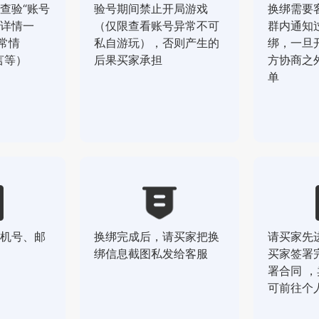
查验“账号
验号期间禁止开局游戏
换绑需要
详情一
（仅限查看账号异常不可
群内通知
常情
私自游玩），否则产生的
绑，一旦
言等）
后果买家承担
方协商之
单
机号、邮
换绑完成后，请买家把换
请买家先
绑信息截图私发给客服
买家签署
署合同 
可前往个