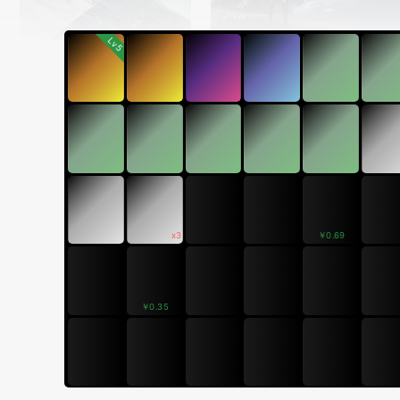
Lv5
￥0.69
x3
￥0.35