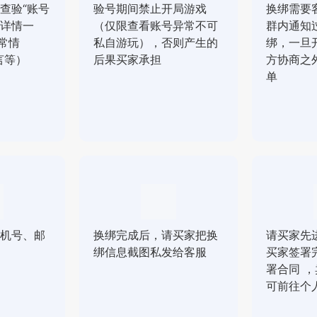
查验“账号
验号期间禁止开局游戏
换绑需要
详情一
（仅限查看账号异常不可
群内通知
常情
私自游玩），否则产生的
绑，一旦
言等）
后果买家承担
方协商之
单
机号、邮
换绑完成后，请买家把换
请买家先
绑信息截图私发给客服
买家签署
署合同 
可前往个