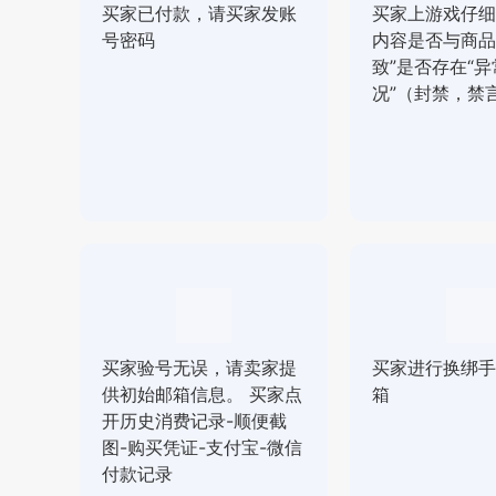
买家已付款，请买家发账
买家上游戏仔细
号密码
内容是否与商品
致”是否存在“异
况”（封禁，禁
买家验号无误，请卖家提
买家进行换绑手
供初始邮箱信息。 买家点
箱
开历史消费记录-顺便截
图-购买凭证-支付宝-微信
付款记录